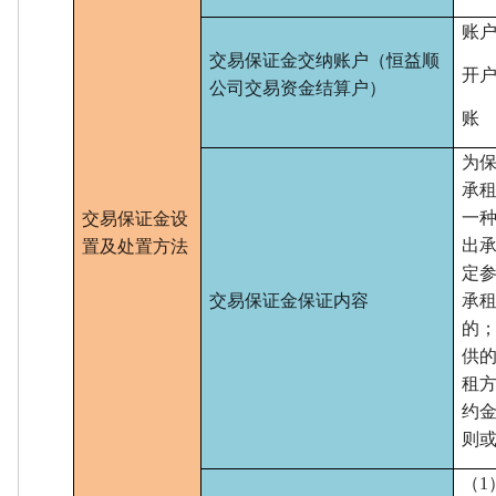
账
交易保证金交纳账户（
恒益顺
开
公司
交易资金结算户）
账
为
承
一
交易保证金设
出
置及处置方法
定
交易保证金保证内容
承
的
供
租
约
则
（