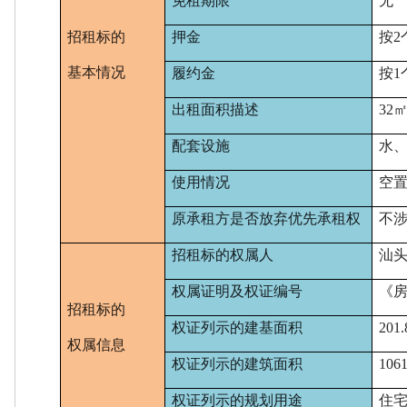
免租期限
无
招租标的
押金
按
2
基本情况
履约
金
按
出租面积描述
32
配套设施
水
使用情况
空
原承租方是否放弃优先承租权
不
招租标的
权属人
汕
权属证明及权证编号
《
招租标的
权证列示的
建基
面积
201
权属信息
权证列示的建筑面积
1061
权证列示的规划用途
住