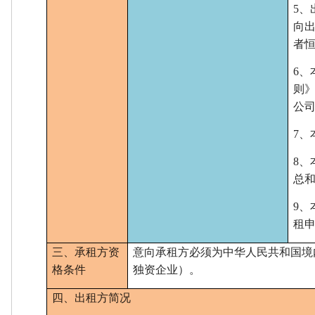
5
向
者
6、
则
公
7、
8、
总
9
、
租
三、承租方资
意向承租方必须为中华人民共和国境
格条件
独资企业）。
四、
出租方简况