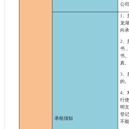
公
1、
龙
向
2
书
书
真
3、
的
4、
行
明
登
承租须知
不