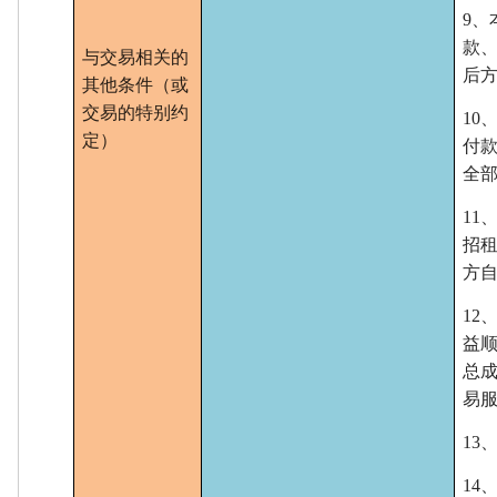
9、
款
与交易相关的
后
其他条件（或
交易的特别约
10
定）
付
全
1
招
方
1
益
总
易
1
1