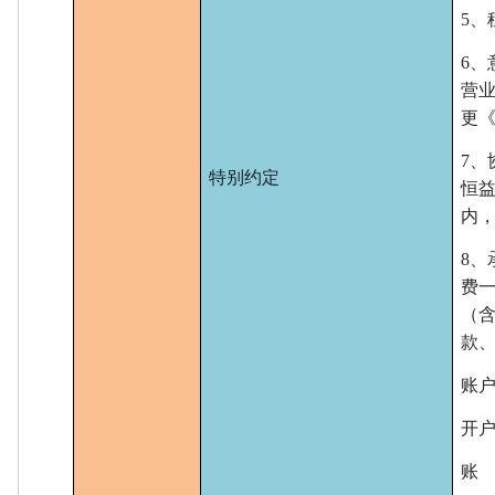
5
6
营
更
7
特别约定
恒
内
8
费
（
款
账
开
账