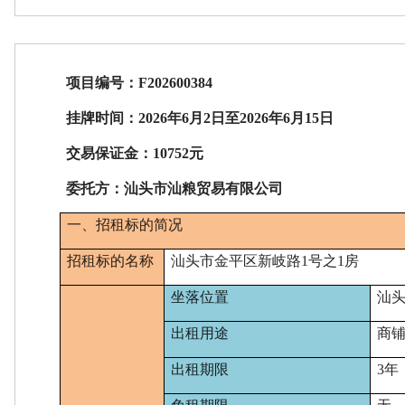
项目编号：
F202600384
挂牌时间：
20
26
年
6
月
2
日至
202
6
年
6
月
15
日
交易保证金：
10752元
委托方：
汕头市汕粮贸易有限公司
一、招租标的简况
招租标的名称
汕头市金平区新岐路
1号之1房
坐落位置
汕
出租用途
商
出租期限
3年