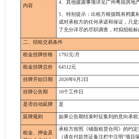
4、
其他披露事项详见广州粤国房地
内容
5、
特别提示：出租方根据既有档案
成对承租方的任何承诺和保证，只是
了充分详尽的尽职调查，对拟招租标
二、招租交易条件
租金挂牌价格
1792元/月
租金挂牌总价
64512元
挂牌开始日期
202
6
年
6
月
2
日
挂牌公告期
10
个
工作日
是否自动延牌
是
延牌规则
如果公告期结束时征集到的意向承租
承租方按照《
铺面租赁合同
》的约定
租金
、
押金及
（请在付款凭证备注栏中注明
“项目