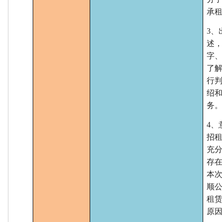
承
3
述
字
了
行
绍
务
4、
招
充
存
本
顺
租
原