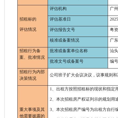
评估机构
广
招租标的
评估基准日
202
评估情况
评估报告文号
粤
核准或备案情况
广
招租行为备
批准或备案单位名称
汕
案、批准情况
批准文号或备案号
编
招租行为内部
公司班子扩大会议决议，议事规则和
决策情况
1、
出租方按照招租标的现状和指定
2、
本次招租房产权证列示的规划用
重大事项及其
3、
本次招租房产编号为出租方自行
他需要披露的