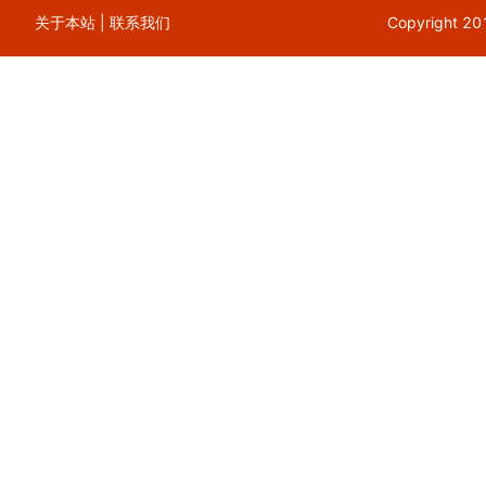
关于本站
|
联系我们
Copyrigh