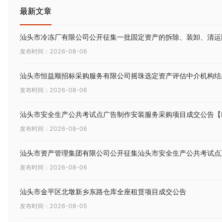
最新文章
汕头市冷冻厂有限公司公开征集一批固定资产的拆除、装卸、清运回收
发布时间：
2026-08-06
汕头市恒益顺招标采购服务有限公司摇珠选定资产评估中介机构结
发布时间：
2026-08-06
汕头市安全生产公共考试点广告制作安装服务采购项目成交公告【HYS
发布时间：
2026-08-06
汕头市资产管理集团有限公司公开征集汕头市安全生产公共考试点互联
发布时间：
2026-08-06
汕头市金平区北墩新乡东路仓库全座租赁项目成交公告
发布时间：
2026-08-05